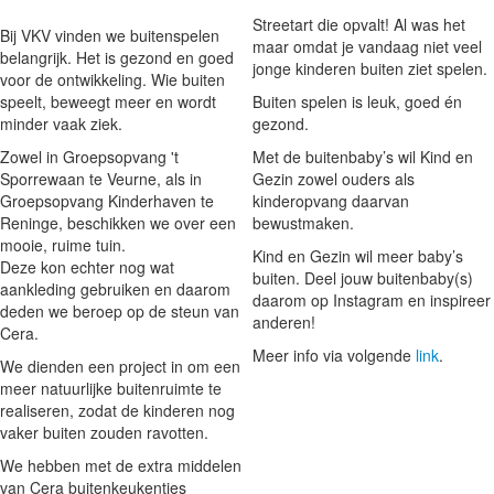
Streetart die opvalt! Al was het
Bij VKV vinden we buitenspelen
maar omdat je vandaag niet veel
belangrijk. Het is gezond en goed
jonge kinderen buiten ziet spelen.
voor de ontwikkeling. Wie buiten
speelt, beweegt meer en wordt
Buiten spelen is leuk, goed én
minder vaak ziek.
gezond.
Zowel in Groepsopvang 't
Met de buitenbaby’s wil Kind en
Sporrewaan te Veurne, als in
Gezin zowel ouders als
Groepsopvang Kinderhaven te
kinderopvang daarvan
Reninge, beschikken we over een
bewustmaken.
mooie, ruime tuin.
Kind en Gezin wil meer baby’s
Deze kon echter nog wat
buiten. Deel jouw buitenbaby(s)
aankleding gebruiken en daarom
daarom op Instagram en inspireer
deden we beroep op de steun van
anderen!
Cera.
Meer info via volgende
link
.
We dienden een project in om een
meer natuurlijke buitenruimte te
realiseren, zodat de kinderen nog
vaker buiten zouden ravotten.
We hebben met de extra middelen
van Cera buitenkeukentjes