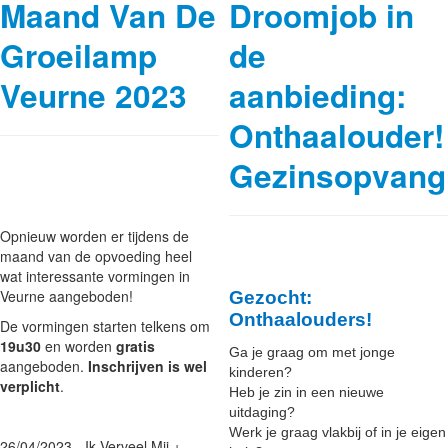
Maand Van De
Droomjob in
Groeilamp
de
Veurne 2023
aanbieding:
Onthaalouder!
Gezinsopvang
Opnieuw worden er tijdens de
maand van de opvoeding heel
wat interessante vormingen in
Veurne aangeboden!
Gezocht:
Onthaalouders!
De vormingen starten telkens om
19u30
en worden
gratis
Ga je graag om met jonge
aangeboden.
Inschrijven is wel
kinderen?
verplicht
.
Heb je zin in een nieuwe
uitdaging?
Werk je graag vlakbij of in je eigen
26/04/2023 - Ik Verveel Mij +