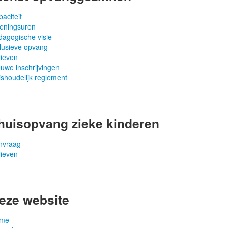
aciteit
eningsuren
dagogische visie
clusieve opvang
rieven
uwe inschrijvingen
shoudelijk reglement
huisopvang zieke kinderen
nvraag
rieven
eze website
me