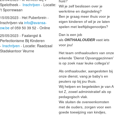
huis?
Spelotheek -
Inschrijven
- Locatie:
Wil je zelf beslissen over je
't Sporrewaan
werkritme en dagindeling?
Ben je graag meer thuis voor je
15/05/2023 - Het Puberbrein -
eigen kinderen of wil je ze laten
Inschrijven via
info@avansa-
spelen met leeftijdsgenootjes?
ow.be
of 059 50 39 52 - Online
Dan is een job
25/05/2023 - Faalangst &
als
ONTHAALOUDER
vast iets
Perfectionisme Bij Kinderen
voor jou!
-
Inschrijven
- Locatie: Raadzaal
Stadskantoor Veurne
Het team onthaalouders van onze
erkende 'Dienst Opvanggezinnen'
is op zoek naar leuke collega's!
Als onthaalouder, aangesloten bij
onze dienst, vang je baby's en
peuters op bij jou thuis.
Wij helpen en begeleiden je van A
tot Z, zowel administratief als op
pedagogisch vlak.
We sluiten de overeenkomsten
met de ouders, zorgen voor een
goede toewijzing van kindjes,