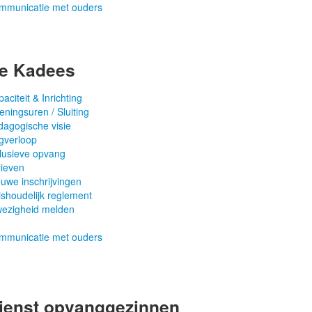
mmunicatie met ouders
e Kadees
aciteit & Inrichting
ningsuren / Sluiting
dagogische visie
gverloop
clusieve opvang
rieven
uwe inschrijvingen
shoudelijk reglement
wezigheid melden
mmunicatie met ouders
ienst opvanggezinnen