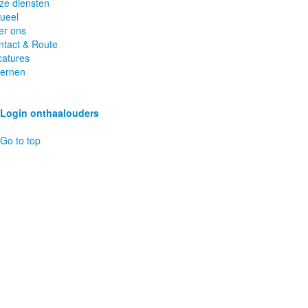
ze diensten
tueel
er ons
ntact & Route
catures
ternen
Login onthaalouders
Go to top