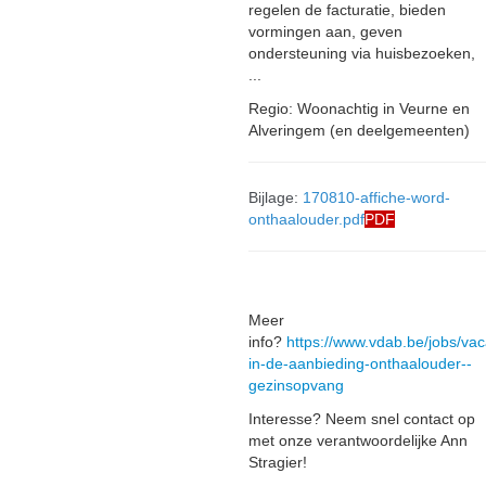
regelen de facturatie, bieden
vormingen aan, geven
ondersteuning via huisbezoeken,
...
Regio: Woonachtig in Veurne en
Alveringem (en deelgemeenten)
Bijlage:
170810-affiche-word-
onthaalouder.pdf
PDF
Meer
info?
https://www.vdab.be/jobs/va
in-de-aanbieding-onthaalouder--
gezinsopvang
Interesse? Neem snel contact op
met onze verantwoordelijke Ann
Stragier!