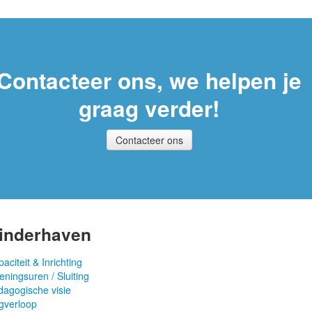
Contacteer ons, we helpen je
graag verder!
Contacteer ons
inderhaven
aciteit & Inrichting
ningsuren / Sluiting
dagogische visie
gverloop