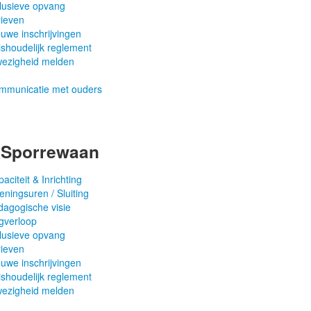
clusieve opvang
rieven
uwe inschrijvingen
shoudelijk reglement
wezigheid melden
mmunicatie met ouders
t Sporrewaan
aciteit & Inrichting
ningsuren / Sluiting
dagogische visie
gverloop
clusieve opvang
rieven
uwe inschrijvingen
shoudelijk reglement
wezigheid melden